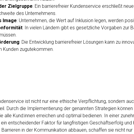
der Zielgruppe
: Ein barrierefreier Kundenservice erschließt ne
ichweite des Unternehmens.
s Image
: Unternehmen, die Wert auf Inklusion legen, werden p
onformität
: In vielen Ländern gibt es gesetzliche Vorgaben zur Bar
 müssen.
örderung
: Die Entwicklung barrierefreier Lösungen kann zu inno
llen Kunden zugutekommen.
undenservice ist nicht nur eine ethische Verpflichtung, sondern auc
rteil. Durch die Implementierung der genannten Strategien könne
sie alle Kund:innen erreichen und optimal bedienen. In einer zun
s ein entscheidender Faktor für langfristigen Geschäftserfolg un
arrieren in der Kommunikation abbauen, schaffen sie nicht nur e