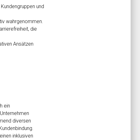
ue Kundengruppen und
ositiv wahrgenommen.
rierefreiheit, die
vativen Ansätzen
h ein
n Unternehmen
ehmend diversen
d Kundenbindung.
inen inklusiven