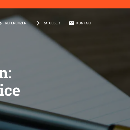
orward_ios
arrow_forward_ios
email
REFERENZEN
RATGEBER
KONTAKT
n:
ice