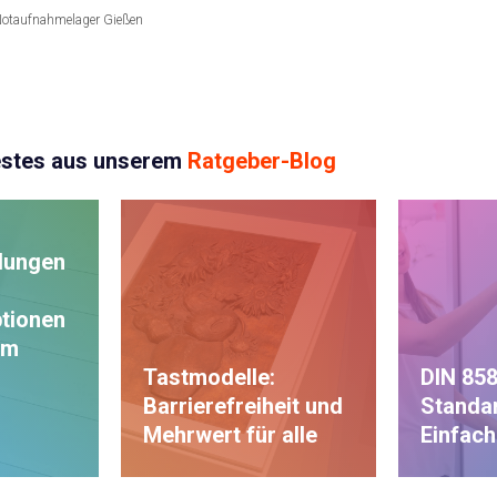
Notaufnahmelager Gießen
estes aus unserem
Ratgeber-Blog
lungen
tionen
am
Tastmodelle:
DIN 858
Barrierefreiheit und
Standar
Mehrwert für alle
Einfac