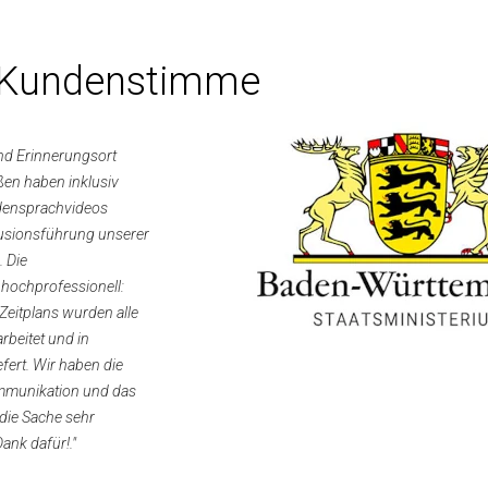
e Kundenstimme
nd Erinnerungsort
en haben inklusiv
rdensprachvideos
nklusionsführung unserer
 Die
hochprofessionell:
Zeitplans wurden alle
rbeitet und in
iefert. Wir haben die
ommunikation und das
die Sache sehr
ank dafür!."