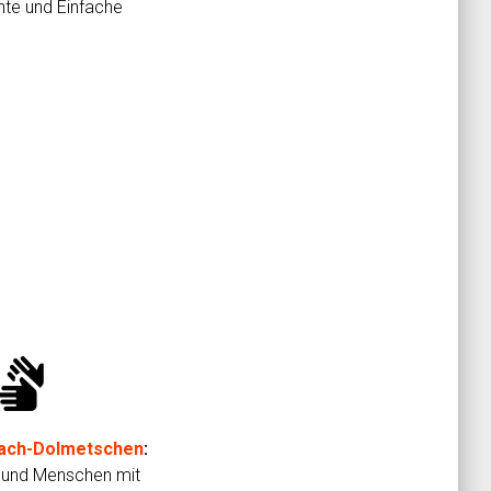
hte und Einfache
ign_language
ach-Dolmetschen
:
 und Menschen mit