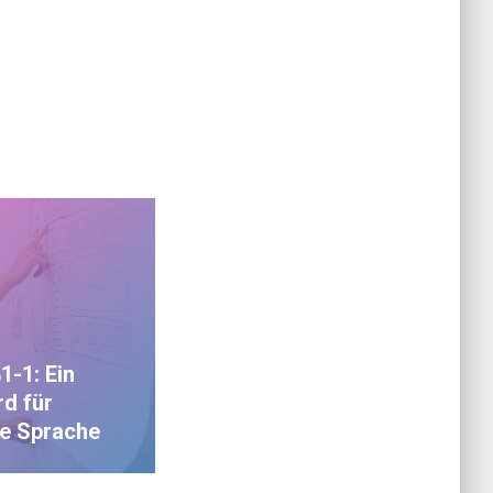
1-1: Ein
d für
he Sprache