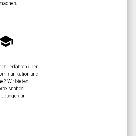
 machen.
school
ehr erfahren über
 Kommunikation und
e? Wir bieten
praxisnahen
 Übungen an.