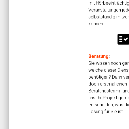
mit Hörbeeinträchti
Veranstaltungen jede
selbstständig mitve
können.
fact_che
Beratung
:
Sie wissen noch gar 
welche dieser Diens
benötigen? Dann ver
doch erstmal einen
Beratungstermin un
uns Ihr Projekt gem
entscheiden, was di
Lösung für Sie ist.