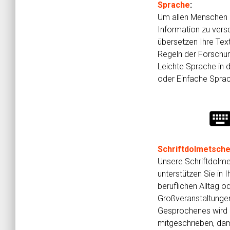
Sprache
:
Um allen Menschen
Information zu vers
übersetzen Ihre Tex
Regeln der Forschun
Leichte Sprache in d
oder Einfache Spra
keyboar
Schriftdolmetsch
Unsere Schriftdolme
unterstützen Sie in 
beruflichen Alltag o
Großveranstaltunge
Gesprochenes wird l
mitgeschrieben, da