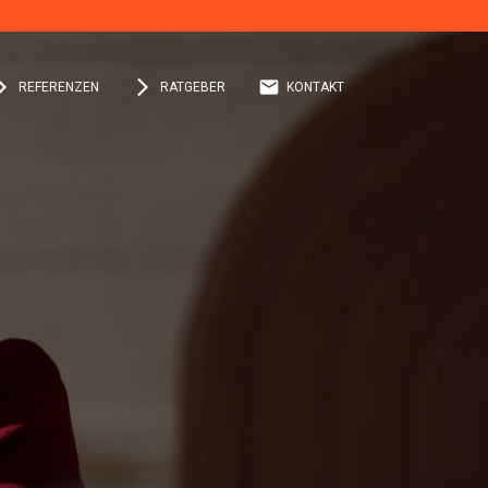
orward_ios
arrow_forward_ios
email
REFERENZEN
RATGEBER
KONTAKT