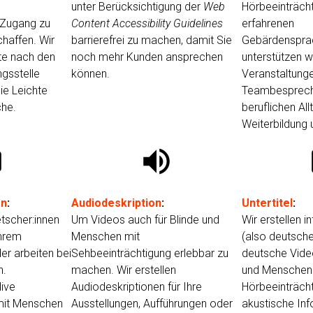
unter Berücksichtigung der
Web
Hörbeeinträcht
 Zugang zu
Content Accessibility Guidelines
erfahrenen
chaffen. Wir
barrierefrei zu machen, damit Sie
Gebärdenspra
te nach den
noch mehr Kunden ansprechen
unterstützen wi
gsstelle
können.
Veranstaltunge
ie Leichte
Teambesprech
che.
beruflichen All
Weiterbildung 
d
volume_up
s
en
:
Audiodeskription
:
Untertitel
:
tscher:innen
Um Videos auch für Blinde und
Wir erstellen in
Ihrem
Menschen mit
(also deutsche 
der arbeiten bei
Sehbeeinträchtigung erlebbar zu
deutsche Vide
n.
machen. Wir erstellen
und Menschen
ive
Audiodeskriptionen für Ihre
Hörbeeinträch
mit Menschen
Ausstellungen, Aufführungen oder
akustische In