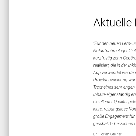
Aktuell
"Für den neuen Lern- u
Notaufnahmelager Gieß
kurzfristig zehn Gebä
realisiert, die in der I
App verwendet werden.
Projektabwicklung war 
Trotz eines sehr engen 
Inhalte eigenständig era
exzellenter Qualität gel
klare, reibungslose K
große Engagement für 
geschätzt - herzlichen D
Dr. Florian Greiner