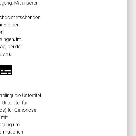
igung. Mit unseren
chdolmetschenden
r Sie bei
n,
ungen, im
tag, bei der
u.v.m.
ubtitles
tralinguale Untertitel
Untertitel für
os) für Gehörlose
 mit
tigung um
formationen