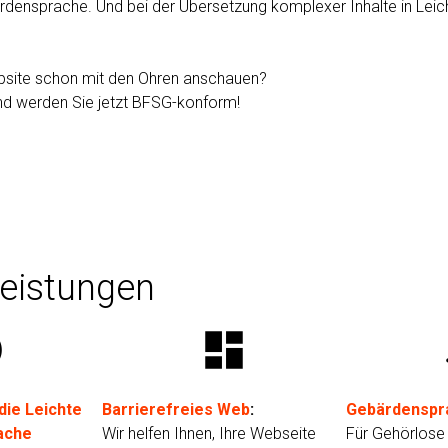
ärdensprache. Und bei der Übersetzung komplexer Inhalte in Leic
site schon mit den Ohren anschauen?
nd werden Sie jetzt BFSG-konform!
eistungen
e
dashboard
s
die Leichte
Barrierefreies Web
:
Gebärdenspr
ache
Wir helfen Ihnen, Ihre Webseite
Für Gehörlose