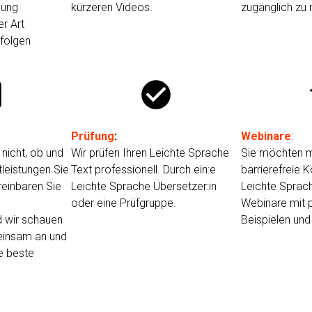
gung
kürzeren Videos.
zugänglich zu
r Art
rfolgen
ck
check_circle
Prüfung
:
Webinare
:
nicht, ob und
Wir prüfen Ihren Leichte Sprache
Sie möchten m
tleistungen Sie
Text professionell. Durch ein:e
barrierefreie
einbaren Sie
Leichte Sprache Übersetzer:in
Leichte Sprach
oder eine Prüfgruppe.
Webinare mit 
d wir schauen
Beispielen und
einsam an und
e beste