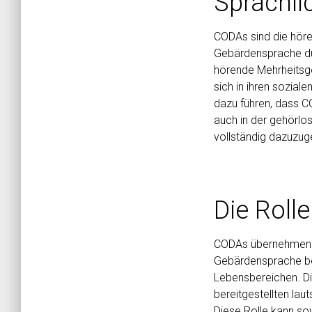
Sprachlic
CODAs sind die höre
Gebärdensprache dur
hörende Mehrheitsge
sich in ihren sozia
dazu führen, dass CO
auch in der gehörlo
vollständig dazuzug
Die Roll
CODAs übernehmen of
Gebärdensprache beh
Lebensbereichen. Di
bereitgestellten lau
Diese Rolle kann so