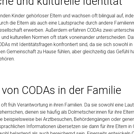
he und kulturelle Identität
nden Kinder gehörloser Eltern und wachsen oft bilingual auf, ind
ch die Eltern als auch eine Lautsprache durch andere Familienm
sellschaft erwerben. Außerdem erfahren CODAs zwei unterschied
len und kulturellen Normen oft stark voneinander unterscheiden.
DAs mit Identitätsfragen konfrontiert sind, da sie sich sowohl in
sen Gemeinschaft zu Hause fühlen, aber gleichzeitig das Gefühl 
ehören.
e von CODAs in der Familie
t früh Verantwortung in ihren Familien. Da sie sowohl eine Laut-
errschen, dienen sie häufig als Dolmetscher:innen für ihre Elter
e beispielsweise bei Arztbesuchen, Behördengängen oder generel
tsprachlichen Informationen übersetzen sie dann für ihre Eltern 
wohl belastend als auch bereichernd sein. Einerseits entwickeln 