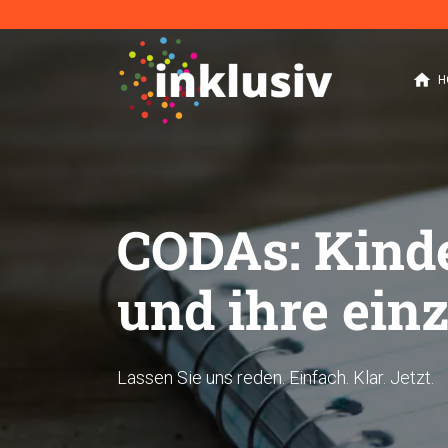
home
H
CODAs: Kinde
und ihre ein
Lassen Sie uns reden. Einfach. Klar. Jetzt.