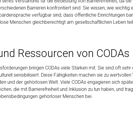
tiefes Verständnis für die Bedeutung von Barrierefreiheit, da sie
erschiedenen Barrieren konfrontiert sind. Sie wissen, wie wichtig e
ärdensprache verfügbar sind, dass öffentliche Einrichtungen barr
lose Menschen gleichberechtigt am gesellschaftlichen Leben te
 und Ressourcen von CODAs
usforderungen bringen CODAs viele Stärken mit. Sie sind oft sehr
turell sensibilisiert. Diese Fähigkeiten machen sie zu wertvollen 
en und der gehörlosen Welt. Viele CODAs engagieren sich später
ichen, die mit Barrierefreiheit und Inklusion zu tun haben, und tra
ebensbedingungen gehörloser Menschen bei.