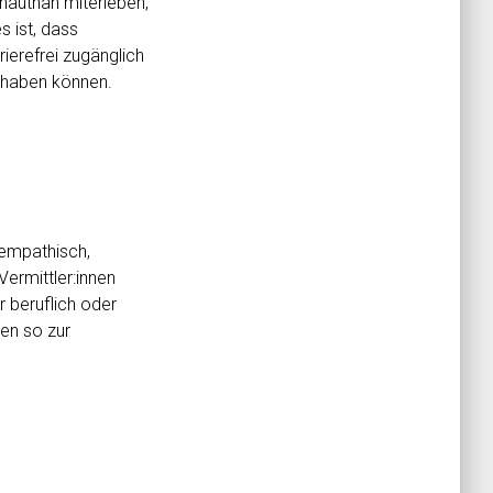
 hautnah miterleben,
s ist, dass
ierefrei zugänglich
ilhaben können.
 empathisch,
Vermittler:innen
 beruflich oder
gen so zur