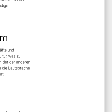
ndige
em
äfte und
ltur, was zu
n der der anderen
m die Lautsprache
at.