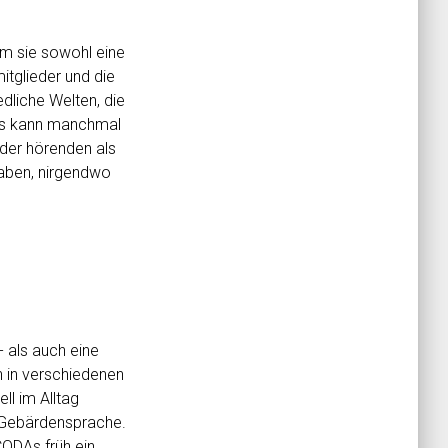
em sie sowohl eine
itglieder und die
liche Welten, die
 Das kann manchmal
 der hörenden als
haben, nirgendwo
 als auch eine
n in verschiedenen
l im Alltag
in Gebärdensprache.
CODAs früh ein